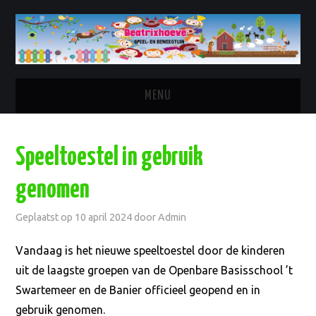
MENU
HOME
Speeltoestel in gebruik
BOERDERIJ
genomen
SPONSOREN
Geplaatst op
10 april 2024
door
Admin
REGLEMENT
Vandaag is het nieuwe speeltoestel door de kinderen
uit de laagste groepen van de Openbare Basisschool ’t
BEHEERDERS
Swartemeer en de Banier officieel geopend en in
gebruik genomen.
CONTACT